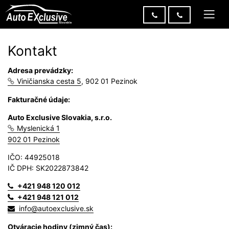
Kontakt
Adresa prevádzky:
Viničianska cesta 5
, 902 01 Pezinok
Fakturačné údaje:
Auto Exclusive Slovakia, s.r.o.
Myslenická 1
902 01 Pezinok
IČO: 44925018
IČ DPH: SK2022873842
+421 948 120 012
+421 948 121 012
info@autoexclusive.sk
Otváracie hodiny (zimný čas):