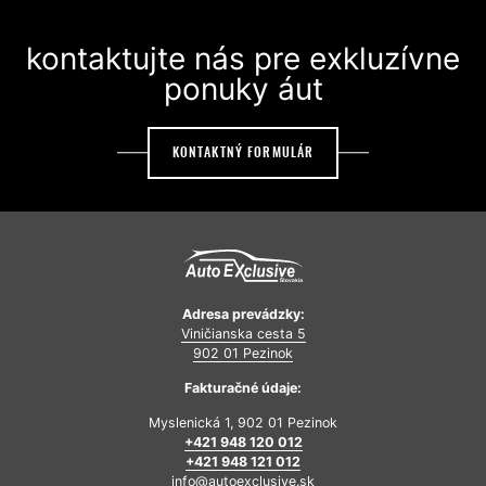
kontaktujte nás pre exkluzívne
ponuky áut
KONTAKTNÝ FORMULÁR
Adresa prevádzky:
Viničianska cesta 5
902 01 Pezinok
Fakturačné údaje:
Myslenická 1, 902 01 Pezinok
+421 948 120 012
+421 948 121 012
info@autoexclusive.sk