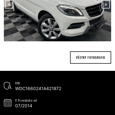
VŠETKY FOTOGRAFIE
VIN
WDC1660241A421872
V Prevádzke od
07/2014