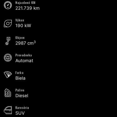
Najazdené KM
221.739 km
Výkon
190 kW
Objem
3
2987 cm
Prevodovka
Automat
Farba
Biela
Palivo
Diesel
Karoséria
SUV